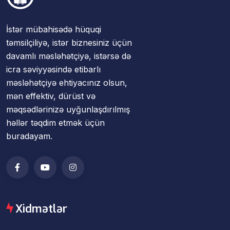
İstər mübahisədə hüquqi
təmsilçiliyə, istər biznesiniz üçün
davamlı məsləhətçiyə, istərsə də
icra səviyyəsində etibarlı
məsləhətçiyə ehtiyacınız olsun,
mən effektiv, dürüst və
məqsədlərinizə uyğunlaşdırılmış
həllər təqdim etmək üçün
buradayam.
Xidmətlər