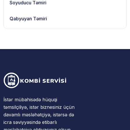
Soyuducu Təmiri
Qabyuyan Təmiri
İstər mübahisədə hüquqi
təmsilçiliyə, istər biznesiniz üçün
davamlı məsləhətçiyə, istərsə də
icra səviyyəsində etibarlı
məsləhətçiyə ehtiyacınız olsun,