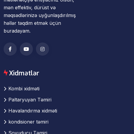
mən effektiv, dürüst və
məqsədlərinizə uyğunlaşdırılmış
həllər təqdim etmək üçün
buradayam.
Xidmətlər
Kombi xidməti
Paltaryuyan Təmiri
Havalandırma xidməti
kondisioner təmiri
Soyuducu Təmiri