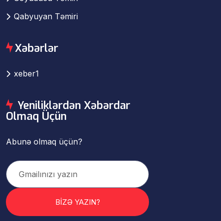
Qabyuyan Təmiri
Xəbərlər
xeber1
Yeniliklərdən Xəbərdar
Olmaq Üçün
Abunə olmaq üçün?
BİZƏ YAZIN?