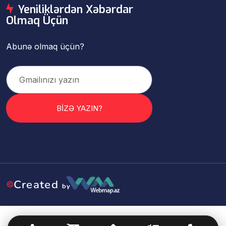
Yeniliklərdən Xəbərdar
Olmaq Üçün
Abunə olmaq üçün?
BİZƏ YAZIN?
©