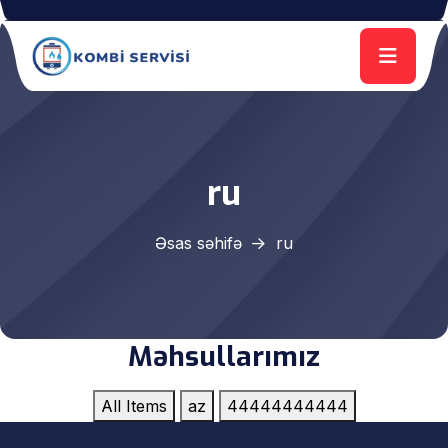
ru
Əsas səhifə
ru
Məhsullarımız
All Items
az
44444444444