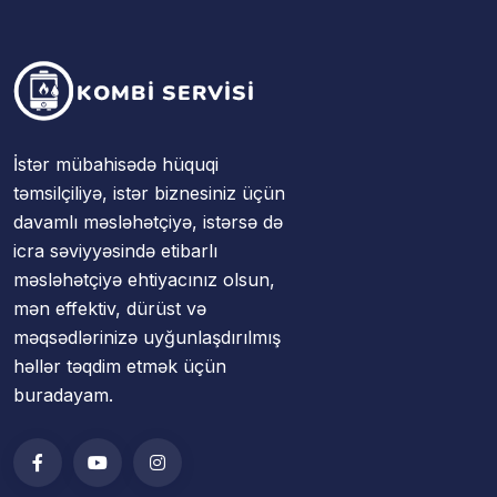
İstər mübahisədə hüquqi
təmsilçiliyə, istər biznesiniz üçün
davamlı məsləhətçiyə, istərsə də
icra səviyyəsində etibarlı
məsləhətçiyə ehtiyacınız olsun,
mən effektiv, dürüst və
məqsədlərinizə uyğunlaşdırılmış
həllər təqdim etmək üçün
buradayam.