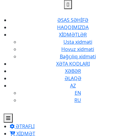
ƏSAS SƏHİFƏ
HAQQIMIZDA
XİDMƏTLƏR
Usta xidməti
Hovuz xidməti
Bağçılıq xidməti
XƏTA KODLARI
XƏBƏR
ƏLAQƏ
AZ
EN
RU
ƏTRAFLI
XİDMƏT