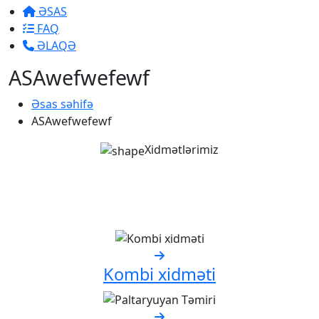
ƏSAS
FAQ
ƏLAQƏ
ASAwefwefewf
Əsas səhifə
ASAwefwefewf
Xidmətlərimiz
Hər bir işə vicdanla və məsuliyyətlə
yanaşmaq mənim əsas
prioritetimdir
Kombi xidməti