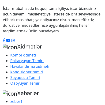
İstər mübahisədə hüquqi təmsilçiliyə, istər biznesiniz
üçün davamlı məsləhətçiyə, istərsə də icra səviyyəsində
etibarlı məsləhətçiyə ehtiyacınız olsun, mən effektiv,
dürüst və məqsədlərinizə uyğunlaşdırılmış həllər
təqdim etmək üçün buradayam.
Xidmətlər
Kombi xidməti
Paltaryuyan Təmiri
Havalandırma xidməti
kondisioner təmiri
Soyuducu Təmiri
Qabyuyan Təmiri
Xəbərlər
xeber1