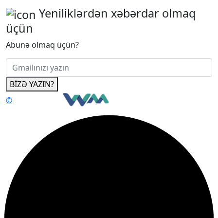
Yeniliklərdən xəbərdar olmaq
üçün
Abunə olmaq üçün?
BİZƏ YAZIN?
©